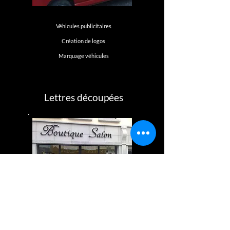
Véhicules publicitaires
Création de logos
Marquage véhicules
Lettres découpées
Enseignes de magasins
Signalétique d'usines