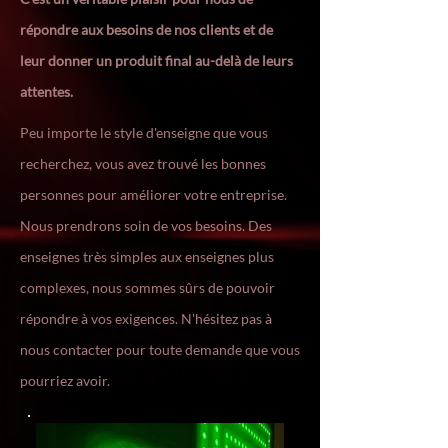
répondre aux besoins de nos clients et de
leur donner un produit final au-delà de leurs
attentes.
Peu importe le style d'enseigne que vous
recherchez, vous avez trouvé les bonnes
personnes pour améliorer votre entreprise.
Nous prendrons soin de vos besoins. Des
enseignes très simples aux enseignes plus
complexes, nous sommes sûrs de pouvoir
répondre à vos exigences. N'hésitez pas à
nous contacter pour toute demande que vous
pourriez avoir.